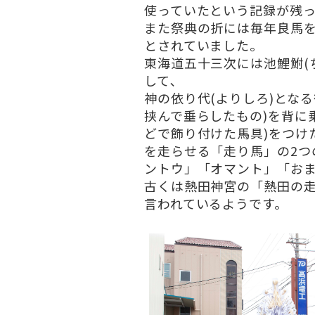
使っていたという記録が残っ
また祭典の折には毎年良馬を
とされていました。
東海道五十三次には池鯉鮒(
して､
神の依り代(よりしろ)とな
挟んで垂らしたもの)を背に
どで飾り付けた馬具)をつけ
を走らせる「走り馬」の2つ
ントウ」「オマント」「お
古くは熱田神宮の「熱田の
言われているようです。