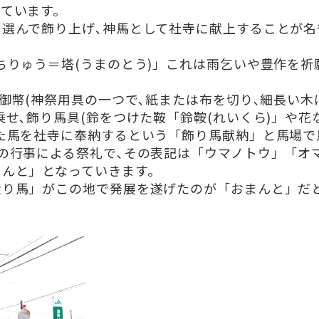
ています。
選んで飾り上げ､神馬として社寺に献上することが名
ちりゅう＝塔(うまのとう)」これは雨乞いや豊作を祈
る御幣(神祭用具の一つで､紙または布を切り､細長い木
乗せ､飾り馬具(鈴をつけた鞍「鈴鞍(れいくら)」や花
た馬を社寺に奉納するという「飾り馬献納」と馬場で
の行事による祭礼で､その表記は「ウマノトウ」「オ
まんと」となっていきます。
走り馬」がこの地で発展を遂げたのが「おまんと」だ