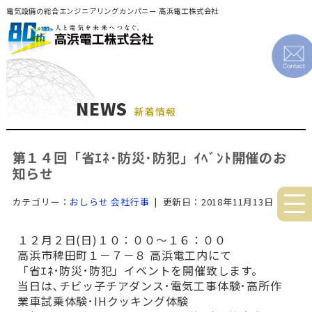
電気設備の総合エンジニアリングカンパニー 高浜電工株式会社
NEWS
新着情報
第１４回「省ｴﾈ･防災･防犯」ｲﾍﾞﾝﾄ開催のお
知らせ
カテゴリー：
おしらせ
会社行事
| 更新日：2018年11月13日
１２月２日(日)１０：００～１６：００
高浜市稗田町１－７－８ 高浜電工内にて
「省ｴﾈ･防災･防犯」イベントを開催致します。
当日は､チビッ子チアダンス･電気工事体験･高所作
業車試乗体験･IHクッキング体験