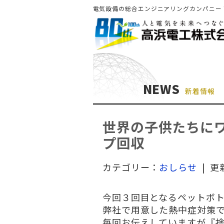
電気設備の総合エンジニアリングカンパニー
NEWS
新着情報
世界の子供たちに
プ回収
カテゴリー：
おしらせ
| 更
今回３回目となるペットボ
弊社で用意した熱中症対策
毎回お伝えしていますが『