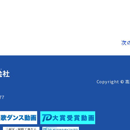
次
Copyright © 
8
77