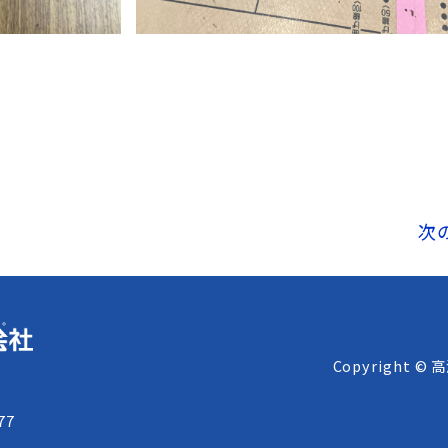
次
Copyright © 
8
77