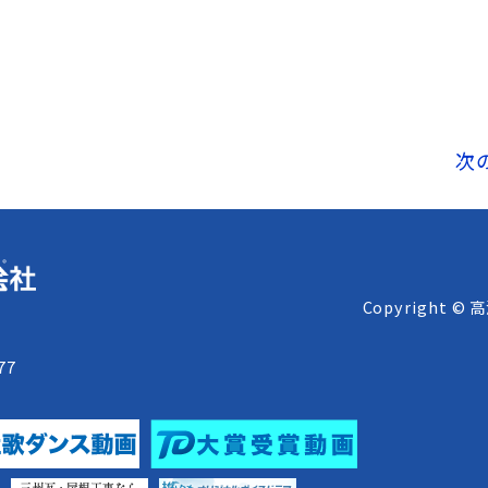
次
Copyright © 
8
77