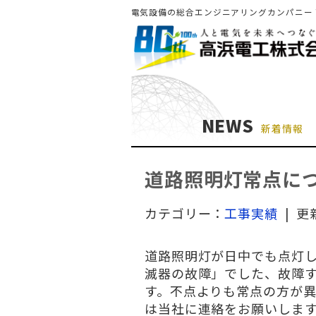
電気設備の総合エンジニアリングカンパニー
NEWS
新着情報
道路照明灯常点に
カテゴリー：
工事実績
| 更
道路照明灯が日中でも点灯
滅器の故障」でした、故障
す。不点よりも常点の方が
は当社に連絡をお願いしま