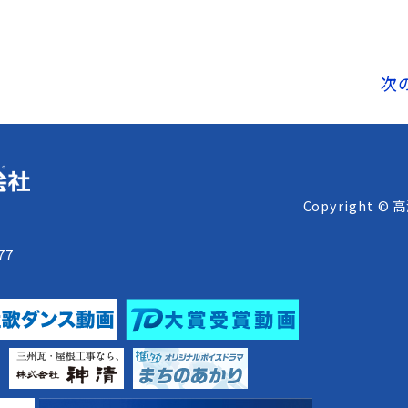
次
Copyright © 
8
77