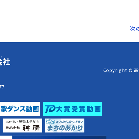
次
Copyright © 
8
77