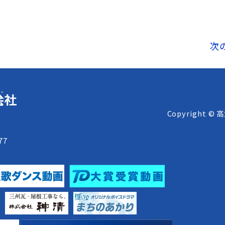
次
Copyright © 
8
77